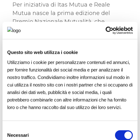
Per iniziativa di Itas Mutua e Reale
Mutua nasce la prima edizione del
Premio Nazionale Mutualità, che
intende premiare il miglior progetto
mutualistico mettendo in palio un
riconoscimento economico di
Questo sito web utilizza i cookie
100.000 euro che dovrà essere utilizzato
Utilizziamo i cookie per personalizzare contenuti ed annunci,
per l esecuzione del progetto stesso.
per fornire funzionalità dei social media e per analizzare il
nostro traffico. Condividiamo inoltre informazioni sul modo in
Scarica 15-Intermediachannel.it_8-marzo.pdf
cui utilizza il nostro sito con i nostri partner che si occupano di
analisi dei dati web, pubblicità e social media, i quali
potrebbero combinarle con altre informazioni che ha fornito
loro o che hanno raccolto dal suo utilizzo dei loro servizi.
Selezione
Necessari
del