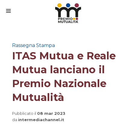
CHI SIAMO
IL PREMIO
Rassegna Stampa
ITAS Mutua e Reale
IL BANDO
Mutua lanciano il
IL COMITATO SCIENTIFICO
PARTECIPA
Premio Nazionale
FAQ
Mutualità
MEDIA
Pubblicato il
08 mar 2023
CONTATTI
da
intermediachannel.it