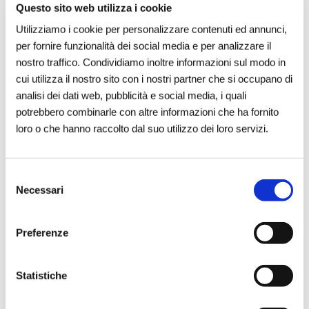
fenomeni come il bullismo, il
Questo sito web utilizza i cookie
cyberbullismo e il bodyshaming."
Utilizziamo i cookie per personalizzare contenuti ed annunci,
per fornire funzionalità dei social media e per analizzare il
Questa seconda edizione del Premio -
nostro traffico. Condividiamo inoltre informazioni sul modo in
cui utilizza il nostro sito con i nostri partner che si occupano di
che ha visto nella sua cerimonia la
analisi dei dati web, pubblicità e social media, i quali
conduzione di
Marco Frittella
, giornalista
potrebbero combinarle con altre informazioni che ha fornito
e conduttore Rai 1 - ha confermato il
loro o che hanno raccolto dal suo utilizzo dei loro servizi.
successo dello scorso anno con
74
progetti valutati
(+8% rispetto al 2023) e
213 iscrizioni totali da tutta Italia.
Selezione
Necessari
del
consenso
Il progetto vincitore è stato decretato da
Preferenze
una commissione di alto profilo
composta da esperti e professionisti del
mondo dell’economia sociale. Oltre a
Statistiche
Luigi Lana
(Presidente Reale Mutua),