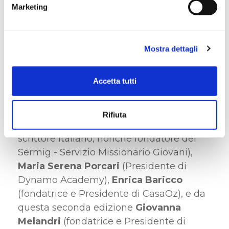
Luca Filippone
(Direttore Generale Reale
Marketing
Group),
Giuseppe Consoli
(da poco ex
Presidente ITAS Mutua) e
Alessandro
Molinari
(Amministratore Delegato e
Mostra dettagli
Direttore Generale ITAS Mutua), fanno
parte del Comitato Scientifico
Mario
Accetta tutti
Calderini
(Full Professor del Politecnico
di Milano, School of Management),
Gianluca Salvatori
(Segretario Generale
Rifiuta
EURICSE),
Ernesto Olivero
(attivista e
scrittore italiano, nonché fondatore del
Sermig - Servizio Missionario Giovani),
Maria Serena Porcari
(Presidente di
Dynamo Academy),
Enrica Baricco
(fondatrice e Presidente di CasaOz), e da
questa seconda edizione
Giovanna
Melandri
(fondatrice e Presidente di