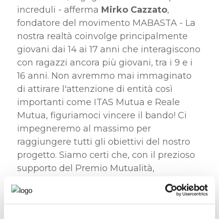
increduli - afferma
Mirko Cazzato
,
fondatore del movimento MABASTA - La
nostra realtà coinvolge principalmente
giovani dai 14 ai 17 anni che interagiscono
con ragazzi ancora più giovani, tra i 9 e i
16 anni. Non avremmo mai immaginato
di attirare l'attenzione di entità così
importanti come ITAS Mutua e Reale
Mutua, figuriamoci vincere il bando! Ci
impegneremo al massimo per
raggiungere tutti gli obiettivi del nostro
progetto. Siamo certi che, con il prezioso
supporto del Premio Mutualità,
riusciremo a informare, formare ed
aiutare un gran numero di giovani che
affrontano disagi e soffrono a causa di