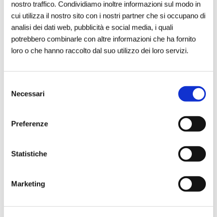
nostro traffico. Condividiamo inoltre informazioni sul modo in
imprese e associazioni locali.
cui utilizza il nostro sito con i nostri partner che si occupano di
analisi dei dati web, pubblicità e social media, i quali
potrebbero combinarle con altre informazioni che ha fornito
“Partiamo da un momento di grande
loro o che hanno raccolto dal suo utilizzo dei loro servizi.
vulnerabilità, come la perdita improvvisa
di una persona cara, per accompagnare i
familiari verso una nuova autonomia,
Selezione
anche economica. La mutualità, in questo
Necessari
del
percorso, diventa alleanza tra il mondo
consenso
sociale e quello imprenditoriale, capace
Preferenze
di creare reti solidali, connessioni
durature e risposte concrete ai bisogni
Statistiche
emergenti della nostra società”, ha
dichiarato
Luigi Stella
, Direttore Generale
Marketing
della Fondazione.
"
Fuga di Sapori Bakery 2.0
" è il progetto