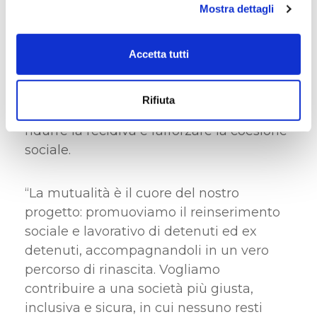
Mostra dettagli
di
inclusione lavorativa e sociale di
detenuti ed ex detenuti
, nato ad
Alessandria dalla
Cooperativa Idee in
Accetta tutti
Fuga
. Un laboratorio di panificazione
dove il lavoro diventa occasione di
Rifiuta
riscatto e reinserimento, con l’obiettivo di
ridurre la recidiva e rafforzare la coesione
sociale.
“La mutualità è il cuore del nostro
progetto: promuoviamo il reinserimento
sociale e lavorativo di detenuti ed ex
detenuti, accompagnandoli in un vero
percorso di rinascita. Vogliamo
contribuire a una società più giusta,
inclusiva e sicura, in cui nessuno resti