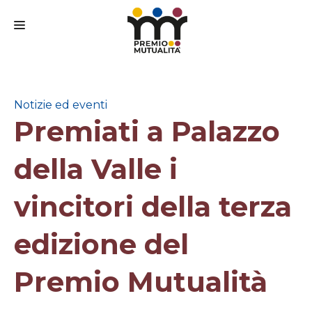
CHI SIAMO
IL PREMIO
Notizie ed eventi
Premiati a Palazzo
IL BANDO
IL COMITATO SCIENTIFICO
della Valle i
PARTECIPA
vincitori della terza
FAQ
edizione del
MEDIA
CONTATTI
Premio Mutualità