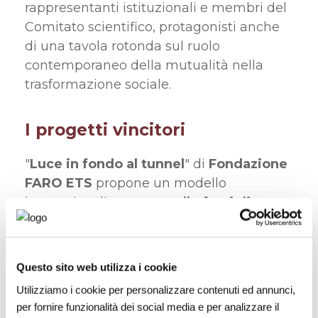
rappresentanti istituzionali e membri del
Comitato scientifico, protagonisti anche
di una tavola rotonda sul ruolo
contemporaneo della mutualità nella
trasformazione sociale.
I progetti vincitori
"
Luce in fondo al tunnel
" di
Fondazione
FARO ETS
propone un modello
innovativo di
supporto alle famiglie
vulnerabili colpite da un lutto
improvviso
, combinando
accompagnamento psicologico,
Questo sito web utilizza i cookie
formazione professionale e reinserimento
Utilizziamo i cookie per personalizzare contenuti ed annunci,
lavorativo. Un percorso pensato per
per fornire funzionalità dei social media e per analizzare il
restituire autonomia e dignità, in rete con