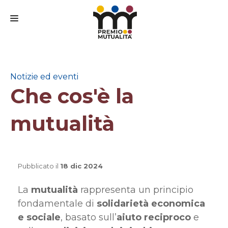
CHI SIAMO
IL PREMIO
Notizie ed eventi
Che cos'è la
IL BANDO
IL COMITATO SCIENTIFICO
mutualità
PARTECIPA
FAQ
Pubblicato il
18 dic 2024
MEDIA
La
mutualità
rappresenta un principio
CONTATTI
fondamentale di
solidarietà economica
e sociale
, basato sull’
aiuto reciproco
e