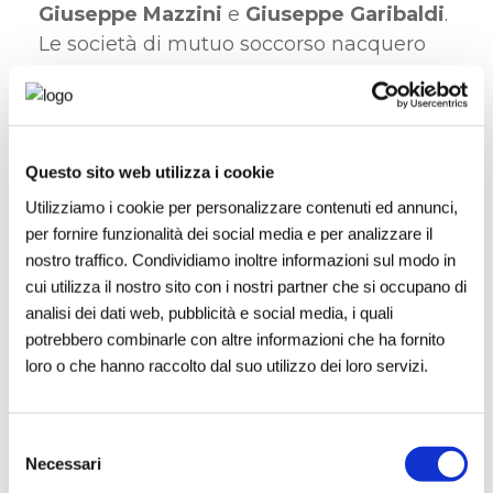
Giuseppe Mazzini
e
Giuseppe Garibaldi
.
Le società di mutuo soccorso nacquero
come strumenti per migliorare le
condizioni di lavoratori, artigiani e piccoli
imprenditori. Alcune tappe normative
fondamentali includono:
Questo sito web utilizza i cookie
Utilizziamo i cookie per personalizzare contenuti ed annunci,
Legge 15 aprile 1886, n. 3818
: la prima
per fornire funzionalità dei social media e per analizzare il
nostro traffico. Condividiamo inoltre informazioni sul modo in
disciplina giuridica delle società di
cui utilizza il nostro sito con i nostri partner che si occupano di
mutuo soccorso.
analisi dei dati web, pubblicità e social media, i quali
Periodo fascista
: evoluzione del
potrebbero combinarle con altre informazioni che ha fornito
concetto in chiave corporativa.
loro o che hanno raccolto dal suo utilizzo dei loro servizi.
Sviluppo contemporaneo
:
ampliamento dei servizi mutualistici in
Selezione
ambiti come sanità, previdenza e
Necessari
del
assicurazioni.