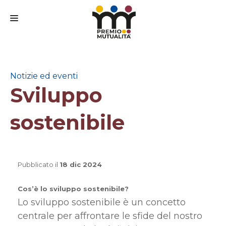
CHI SIAMO
IL PREMIO
Notizie ed eventi
Sviluppo
IL BANDO
IL COMITATO SCIENTIFICO
sostenibile
PARTECIPA
FAQ
Pubblicato il
18 dic 2024
MEDIA
Cos’è lo sviluppo sostenibile?
CONTATTI
Lo sviluppo sostenibile è un concetto
centrale per affrontare le sfide del nostro