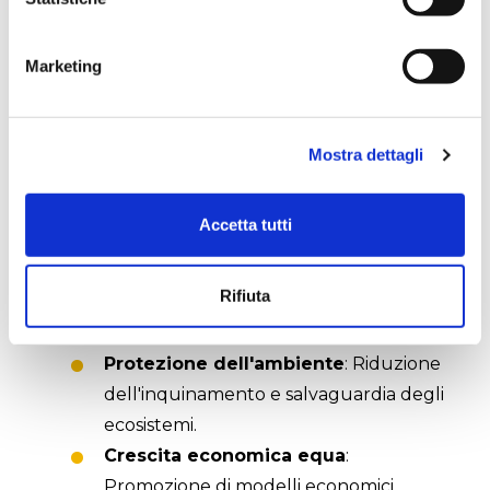
Prosperità
: Promuovere uno sviluppo
economico armonico e sostenibile.
Marketing
Pace
: Costruire società giuste e
pacifiche.
Partnership
: Rafforzare le
Mostra dettagli
collaborazioni internazionali per il
raggiungimento degli obiettivi.
Accetta tutti
I vantaggi di uno sviluppo
Rifiuta
sostenibile
Protezione dell'ambiente
: Riduzione
dell'inquinamento e salvaguardia degli
ecosistemi.
Crescita economica equa
:
Promozione di modelli economici