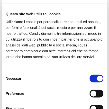
inclusive
.
Questo sito web utilizza i cookie
Questi obiettivi condivisi mirano a
Utilizziamo i cookie per personalizzare contenuti ed annunci,
garantire un futuro dignitoso e sostenibile
per fornire funzionalità dei social media e per analizzare il
per tutti, senza lasciare indietro nessuno.
nostro traffico. Condividiamo inoltre informazioni sul modo in
cui utilizza il nostro sito con i nostri partner che si occupano di
analisi dei dati web, pubblicità e social media, i quali
Le "5 P" dello sviluppo
potrebbero combinarle con altre informazioni che ha fornito
sostenibile
loro o che hanno raccolto dal suo utilizzo dei loro servizi.
Gli SDGs si fondano su cinque pilastri,
conosciuti come le
“5 P”
:
Selezione
Necessari
del
consenso
Persone
: Eliminare povertà e fame,
Preferenze
promuovendo uguaglianza e dignità.
Pianeta
: Proteggere le risorse naturali
e affrontare la crisi climatica.
Statistiche