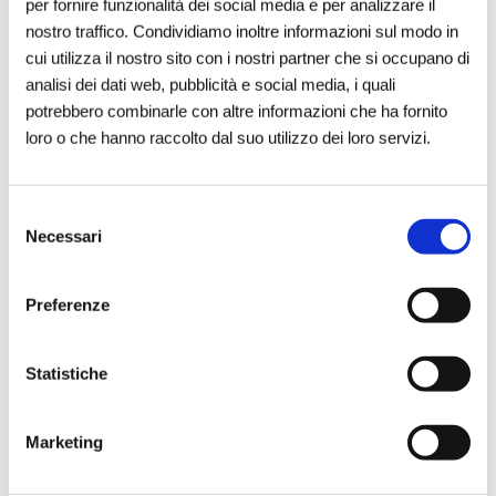
per fornire funzionalità dei social media e per analizzare il
sostenibilità
nostro traffico. Condividiamo inoltre informazioni sul modo in
cui utilizza il nostro sito con i nostri partner che si occupano di
Parlare di
economia sociale
significa
analisi dei dati web, pubblicità e social media, i quali
parlare anche di
sostenibilità
, intesa
potrebbero combinarle con altre informazioni che ha fornito
nella sua dimensione economica, sociale
loro o che hanno raccolto dal suo utilizzo dei loro servizi.
e ambientale. Le imprese sociali e le
realtà mutualistiche sviluppano modelli
Selezione
organizzativi capaci di durare nel tempo,
Necessari
del
creando valore senza compromettere le
consenso
risorse
future.
Preferenze
La sostenibilità, in questo contesto, non è
Statistiche
un obiettivo accessorio ma una
condizione strutturale. L’economia sociale
promuove
pratiche responsabili
,
Marketing
favorisce l’innovazione sociale e