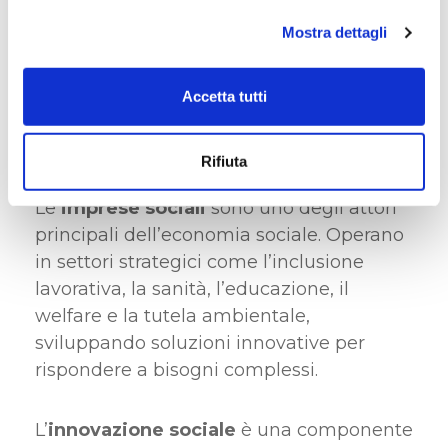
contribuisce a costruire un
equilibrio
tra
crescita economica
e
impatto positivo
Mostra dettagli
sulla
collettività
.
Accetta tutti
Il ruolo delle imprese sociali e
dell’innovazione
Rifiuta
Le
imprese sociali
sono uno degli attori
principali dell’economia sociale. Operano
in settori strategici come l’inclusione
lavorativa, la sanità, l’educazione, il
welfare e la tutela ambientale,
sviluppando soluzioni innovative per
rispondere a bisogni complessi.
L’
innovazione sociale
è una componente