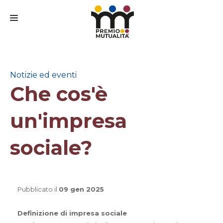
CHI SIAMO
IL PREMIO
Notizie ed eventi
Che cos'è
IL BANDO
IL COMITATO SCIENTIFICO
un'impresa
PARTECIPA
sociale?
FAQ
MEDIA
CONTATTI
Pubblicato il
09 gen 2025
Definizione di impresa sociale