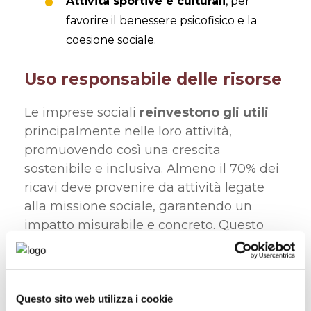
Attività sportive e culturali
, per
favorire il benessere psicofisico e la
coesione sociale.
Uso responsabile delle risorse
Le imprese sociali
reinvestono gli utili
principalmente nelle loro attività,
promuovendo così una crescita
sostenibile e inclusiva. Almeno il 70% dei
ricavi deve provenire da attività legate
alla missione sociale, garantendo un
impatto misurabile e concreto. Questo
modello economico permette di
combinare efficienza e solidarietà,
offrendo una
prospettiva alternativa
al
tradizionale profitto aziendale.
Questo sito web utilizza i cookie