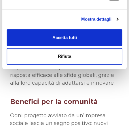
Innovazione con impatto
Mostra dettagli
Coniugando economia e solidarietà,
queste imprese generano
valore sociale,
Accetta tutti
ambientale ed economico
, dimostrando
che il cambiamento è possibile. In un
Rifiuta
mondo sempre più interconnesso, le
imprese sociali rappresentano una
risposta efficace alle sfide globali, grazie
alla loro capacità di adattarsi e innovare.
Benefici per la comunità
Ogni progetto avviato da un’impresa
sociale lascia un segno positivo: nuovi