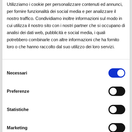
Utilizziamo i cookie per personalizzare contenuti ed annunci,
per fornire funzionalità dei social media e per analizzare il
Perché sostenere le imprese sociali?
nostro traffico. Condividiamo inoltre informazioni sul modo in
Un motore di sviluppo e
cui utilizza il nostro sito con i nostri partner che si occupano di
inclusione
analisi dei dati web, pubblicità e social media, i quali
potrebbero combinarle con altre informazioni che ha fornito
Le imprese sociali contribuiscono a:
loro o che hanno raccolto dal suo utilizzo dei loro servizi.
Favorire l’inclusione sociale e
Selezione
lavorativa
, offrendo opportunità a chi è
Necessari
del
più vulnerabile.
consenso
Creare legami comunitari più forti
,
Preferenze
grazie alla partecipazione diretta delle
persone.
Statistiche
Sviluppare soluzioni innovative
per
problemi complessi, come la povertà
Marketing
educativa o il degrado urbano.